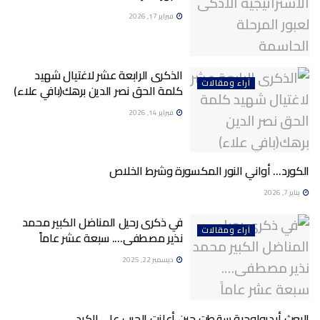
فبراير 17, 2026
الذكرى الرابعة عشر لاغتيال شهيد
آراء ومقالات
كلمة الحق نصر الدين برهك(بافي علاء)
فبراير 14, 2026
الكورد… أواني النور المكسورة وشرط الخلاص
آراء ومقالات
يناير 7, 2026
في ذكرى رحيل المناضل الكبير محمد
آراء ومقالات
نذير مصطفى…. سبعة عشر عاماً
ديسمبر 22, 2025
البعث أيديولوجية سقطت حين أعلنت الحرب على الكرد