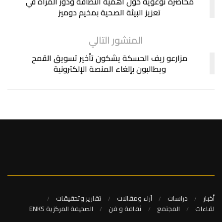
محاضرة توعوية حول أهمية النظافة ودور المرأة في
تعزيز البيئة الصحية بمخيم دوميز
المنشور التالي
مزارعو ريف الحسكة يشكون تأخير تسويق القمح
ويطالبون بإلغاء المنصة الإلكترونية
أخبار
دراسات
آراء ومقالات
تقارير وتحقيقات
لقاءات
المجتمع
ثقافة و فن
الصحيفة المركزية ENKS