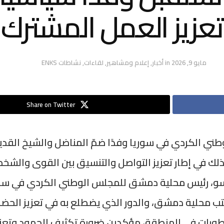
تعزيز العمل المشترك
مايو 9, 2026
in
أخبار
,
إعلام ومشاهير
,
لقاءات
,
نشاطات ENKS
Share on Twitter
ي الكردي في سوريا وفدًا ضمّ المناضل والشيخ القدير أ
لك في إطار تعزيز التواصل والتنسيق بين القوى والشخصي
سو، رئيس محلية دمشق للمجلس الوطني الكردي في سوري
تب محلية دمشق، والدور الذي يضطلع به في تعزيز الحضو
ورات في المنطقة، مؤكدين ضرورة تكثيف الجهود وتعزي