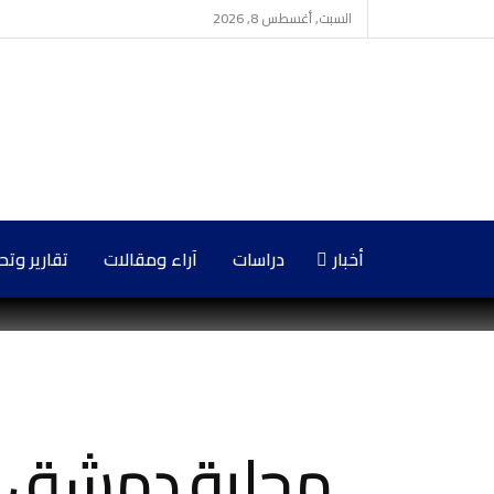
السبت, أغسطس 8, 2026
أخبار
دراسات
آراء ومقالات
تقارير وت
محلية دمشق تس