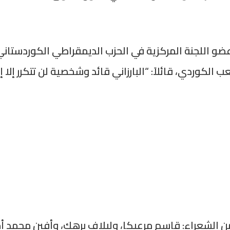
ضو اللجنة المركزية في الحزب الديمقراطي الكوردستاني
 الكوردي، قائلاً: “البارزاني قائد وشخصية لن تتكرر إلا إذا
الشعراء: قاسم مرعيكا، وليلاف برهك، وأفين محمد أمي