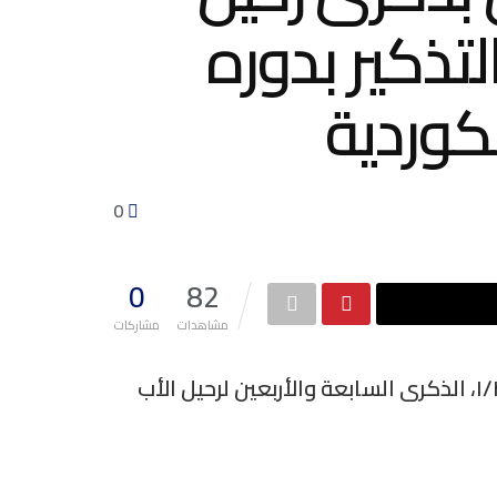
لتذكير بدوره
كوردية
0
0
82
مشاهدات
مشاركات
أحيت محليتا المجلس الوطني الكوردي في سوريا في بلدتي كركي لكي وجل آغا، اليوم الأحد ١/٣/٢٠٢٦، الذكرى السابعة والأربعين لرحيل الأب