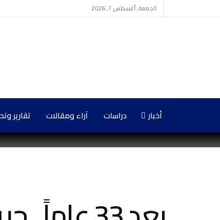
الجمعة, أغسطس 7, 2026
أخبار
دراسات
آراء ومقالات
تقارير وت
بعد 33 عاماً.. حريق سجن الحسكة ما يزال جرحاً مفتوحاً