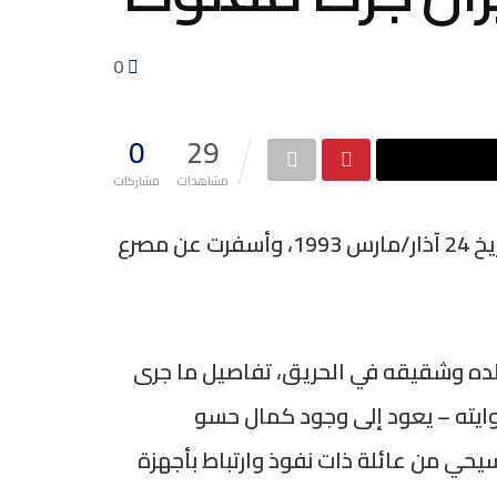
0
0
29
مشاهدات
مشاركات
تصادف اليوم الثلاثاء الذكرى الثالثة والثلاثون لجريمة حريق سجن الحسكة المركزي، التي وقعت بتاريخ 24 آذار/مارس 1993، وأسفرت عن مصرع
الده وشقيقه في الحريق، تفاصيل ما جرى
وايته – يعود إلى وجود كمال حسو
ي من عائلة ذات نفوذ وارتباط بأجهزة