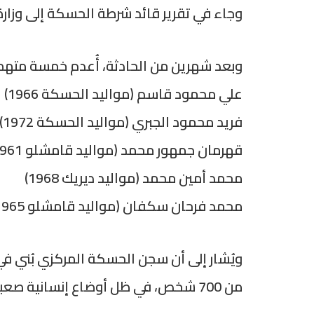
وجاء في تقرير قائد شرطة الحسكة إلى وزارة الداخلية تحت الرقم 1321/ص أن مجمو
وبعد شهرين من الحادثة، أُعدم خمسة مته
علي محمود قاسم (مواليد الحسكة 1966)
فريد محمود الجبري (مواليد الحسكة 1972)
قهرمان جمهور محمد (مواليد قامشلو 1961)
محمد أمين محمد (مواليد ديريك 1968)
محمد فرحان سكفان (مواليد قامشلو 1965).
من 700 شخص، في ظل أوضاع إنسانية صعبة وانتشار الفساد بين عناصر الحراسة وإدارة السجن.