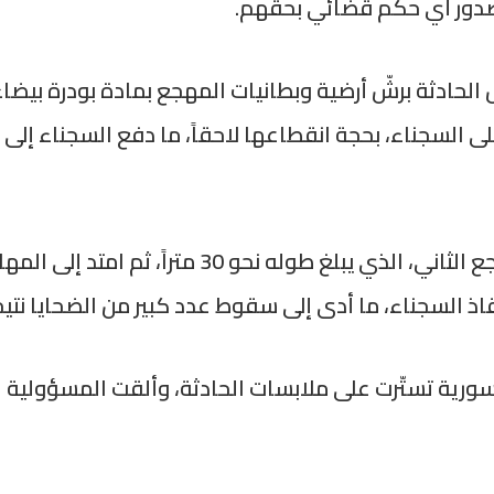
 صدور أي حكم قضائي بحقهم.
لحادثة برشّ أرضية وبطانيات المهجع بمادة بودرة بيضا
ى السجناء، بحجة انقطاعها لاحقاً، ما دفع السجناء إلى 
وأضاف أن الحريق تمدّد بسرعة ليطال المهجع الثاني
إنقاذ السجناء، ما أدى إلى سقوط عدد كبير من الضحايا نت
رية تستّرت على ملابسات الحادثة، وألقت المسؤولية ع