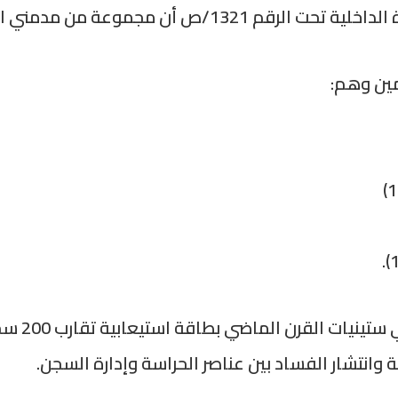
عة من مدمني المخدرات تسببت بالحريق.
مين وهم:
ويُشار إل