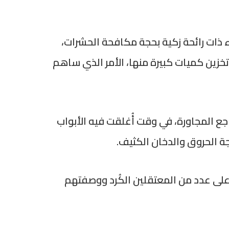
ء ذات رائحة زكية بحجة مكافحة الحشرات،
تخزين كميات كبيرة منها، الأمر الذي ساهم
، الذي يبلغ طوله نحو 30 متراً، ثم امتد إلى المهاجع المجاورة، في وقت أُغلقت فيه الأبواب
يجة الحروق والدخان الكثيف.
لى عدد من المعتقلين الكُرد ووصفتهم