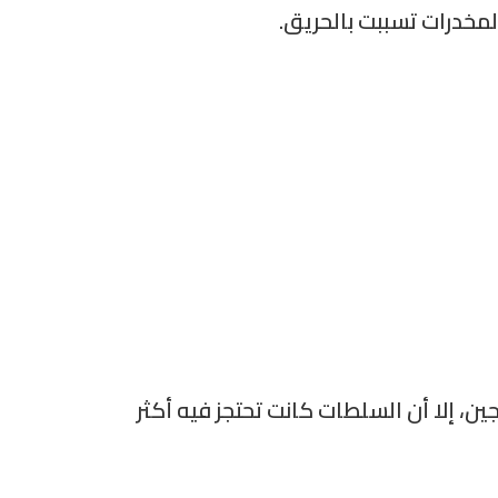
ى أن سجن الحسكة المركزي بُني في ستينيات القرن الماضي بطاقة استيعابية تقارب 200 سجين، إلا أن السلطات كانت تحتجز فيه أكثر