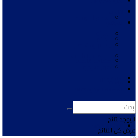
تقارير وتحقيقات
لقاءات
الشرق الأوسط
المجتمع
المرأة
العالم
إعلام ومشاهير
الرياضة والشباب
صحافة عالمية
صور وفيديو
ثقافة و فن
دراسات
الصحيفة المركزية ENKS
آراء ومقالات
لايوجد نتائج
تقارير وتحقيقات
عرض كل النتائج