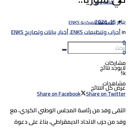
ثقافة و فن
يناير 15, 2026
الصحيفة المركزية ENKS
in
أحزاب وتنظيمات ENKS
,
أخبار
,
بيانات وتصاريح ENKS
0
0
مشاركات
لايوجد نتائج
1k
مشاهدات
عرض كل النتائج
Share on Facebook
Share on Twitter
التقى وفد من رئاسة المجلس الوطني الكردي، مع
وفد من حزب الاتحاد الديمقراطي، بناءً على دعوة