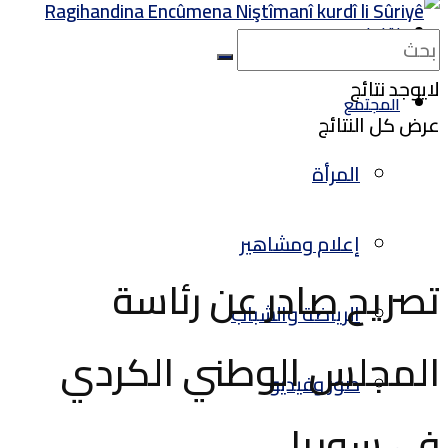
لقاءات
لايوجد نتائج
المجتمع
عرض كل النتائج
المرأة
إعلام ومشاهير
تصريح صادر عن رئاسة
الرياضة والشباب
المجلس الوطني الكردي
صور وفيديو
في سوريا..