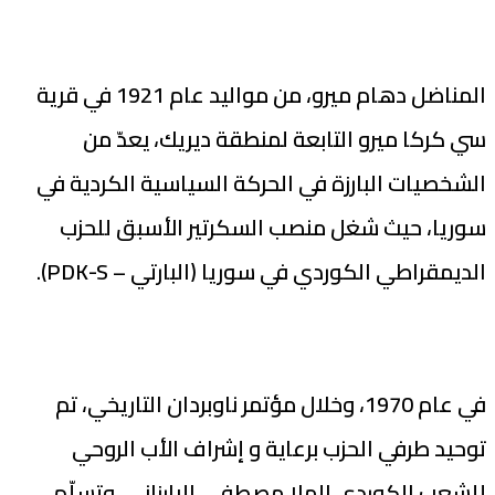
المناضل دهام ميرو، من مواليد عام 1921 في قرية
سي كركا ميرو التابعة لمنطقة ديريك، يعدّ من
الشخصيات البارزة في الحركة السياسية الكردية في
سوريا، حيث شغل منصب السكرتير الأسبق للحزب
الديمقراطي الكوردي في سوريا (البارتي – PDK-S).
في عام 1970، وخلال مؤتمر ناوبردان التاريخي، تم
توحيد طرفي الحزب برعاية و إشراف الأب الروحي
للشعب الكوردي الملا مصطفى البارزاني، وتسلّم