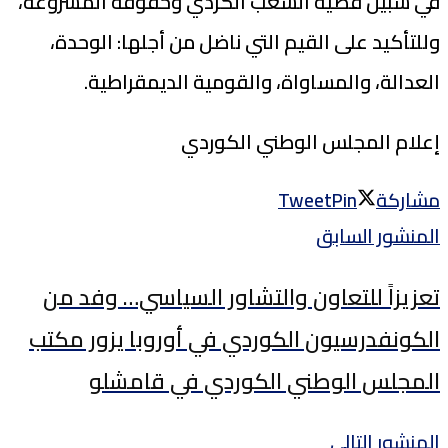
في سبيل قضية الشعب الكردي وحقوقه المشروعة،
وللتأكيد على القيم التي ناضل من أجلها: الوحدة،
العدالة، والمساواة، والقومية الديمقراطية.
إعلام المجلس الوطني الكوردي
مشاركة
Pin
Tweet
المنشور السابق
تعزيزاً للتعاون والتشاور السياسي… وفد من
الكونفدرسيون الكوردي في أوروبا يزور مكتب
المجلس الوطني الكوردي في قامشلو
المنشور التالي