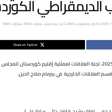
 الديمقراطي الكوردستان
in
أحزاب وتنظيمات ENKS
,
أخبار
,
غير مصنف
,
محليات ENKS
,
نشاطات ENKS
Share on Twitter
التقى يوم الأحد، الموافق 16 شباط/فبراير 2025، لجنة العلاقات لممثلية إقلي
م العلاقات الخارجية في بيرمام صلاح الدين.
يد حمي، نواف رشيد، فاضل دللي، سارة علي)