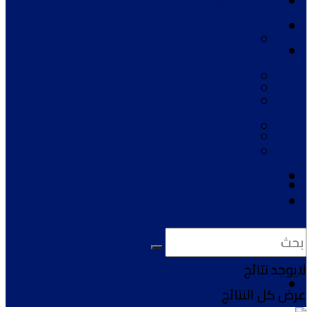
تقارير وتحقيقات
لقاءات
الشرق الأوسط
المجتمع
المرأة
العالم
إعلام ومشاهير
الرياضة والشباب
صحافة عالمية
صور وفيديو
ثقافة و فن
دراسات
الصحيفة المركزية ENKS
آراء ومقالات
لايوجد نتائج
تقارير وتحقيقات
عرض كل النتائج