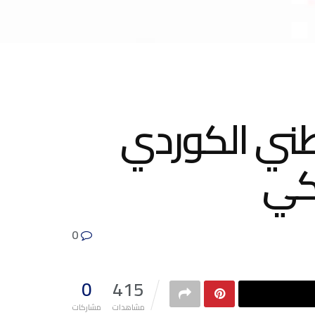
طني الكوردي
كي
0
0
415
مشاهدات
مشاركات