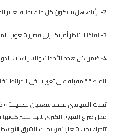
2- برأيك، هل ستكون كل ذلك بداية تغيير الخرائط سياسياً وجغرافياً؟ كيف؟ ولماذا؟
3- لماذا لا تنظر أمريكا إلى مصير شعوب المنطقة كما تنظر إلى اليهود والإسرائيليين ؟
4- ضمن كل هذه الأحداث والسياسات الدولية والإقليمية، هل سيكون للكورد دور في المرحلة القادمة؟ كيف؟ ولماذا؟
المنطقة مقبلة على تغيرات في الخرائط ” ف
تحدث السياسي محمد سعدون لصحيفة « كورد
محل صراع القوى الكبرى لأنها تتميز كونها 
تتحرك تحت شعار: “من يملك الشرق الأوسط ي