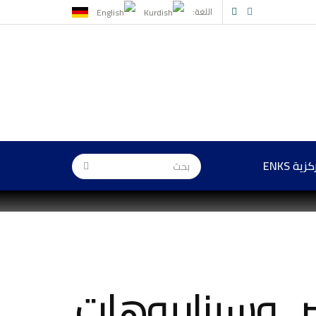
اللغة:
ة ENKS
.. وسيناريوهات