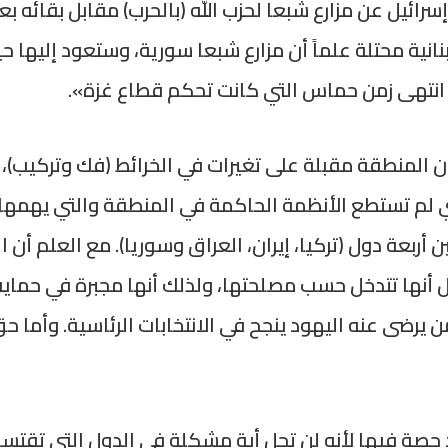
 إسرائيل عن مزارع شبعا لحزب الله (بالحرب) مقابل بقائه
انية محتلة علماً أن مزارع شبعا سورية، وستعود إليها ح
ة انتهى زمن حماس التي كانت تحكم قطاع غزة».
 المنطقة مقبلة على تغيرات في الخرائط (فك وتركيب)
لم تستطع الأنظمة الحاكمة في المنطقة والتي يهمها
أربعة دول (تركيا، إيران، العراق وسوريا). مع العلم أن ا
أنها تتدخل حسب مصلحتها، ولذلك أنها مجبرة في حماية اس
يرضى عنه اليهود ينجح في الانتخابات الرئاسية. وأما ح
د حصة فيها لأنه لن تحل أية مشكلة في الدول التي تقت