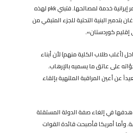
مع عملية أنقرة وقصف الكلية الحربية في مدينة حمص السورية، لأن هذه العليات الثلاث نُفِذَتْ بأوامر إيرانية خدمة لمصالحها. فتبني pkk لهذه
ن بتدمير البنية التحتية للجزء المتبقي من
 (أغلب طلاب الكلية منهم) لأن أبناء
اته على عاتق ما يسميه بالإرهاب.
ً عن أعين المراقبة الملتهية بإلقاء
 هدفها في إلغاء صفة الدولة المستقلة
. وأما أمريكا فأصبحت قائدة القوات