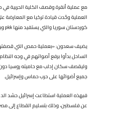
العملية وحَّدت قيادة تركيا مع المعارضة على
كوردستان سوريا والتي يستفيد منها pkk وبحماية أمريكية. وكذلك الهجوم على بعض قواعد pkk في إقليم كوردستان».
يضيف سعدون: «بعملية حمص التي قصفتها إير
الساحل بدأوا برفع أصواتهم في وجه النظام
وليقصف سكان إدلب مع حاميته روسيا دون رقي
جميع أضوائها على حرب حماس وإسرائيل.
فبهذه العملية استطاعت إسرائيل حشد الدع
عن فلسطين، وذلك بتسليم القطاع إلى مصر و