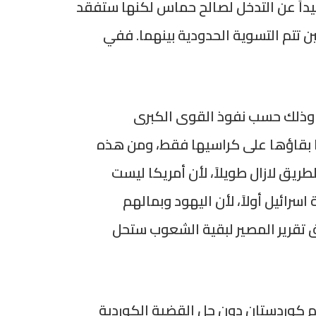
 بعيداً عن التدخل لصالح حماس لكنها ستفقد
ين تتم التسوية الحدودية بينهما. ففي
، وذلك حسب نفوذ القوى الكبرى
 بقاؤها على كراسيها فقط، ومن هذه
لطريق لازال طويلاً، لأن أمريكا ليست
رائيل أولاً، لأن اليهود وبمالهم
ق تقرير المصير لبقية الشعوب ستحل
سم كوردستان دون حل القضية الكوردية