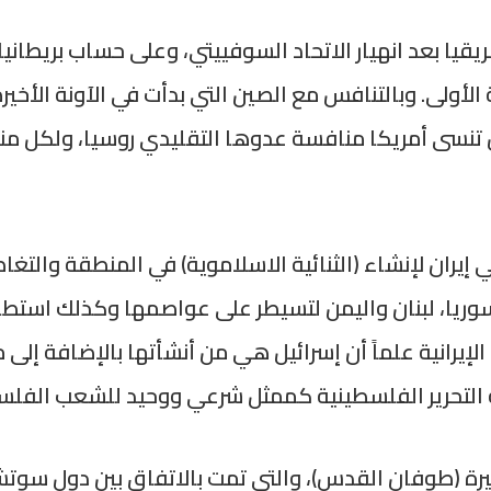
يقيا بعد انهيار الاتحاد السوفييتي، وعلى حساب بريطاني
 الأولى. وبالتنافس مع الصين التي بدأت في الآونة الأخ
 أن تنسى أمريكا منافسة عدوها التقليدي روسيا، ولكل
ي إيران لإنشاء (الثنائية الاسلاموية) في المنطقة والت
، سوريا، لبنان واليمن لتسيطر على عواصمها وكذلك اس
لعب الإيرانية علماً أن إسرائيل هي من أنشأتها بالإضافة إ
ة التحرير الفلسطينية كممثل شرعي ووحيد للشعب الفلس
خيرة (طوفان القدس)، والتي تمت بالاتفاق بين دول سوتش