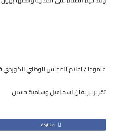
وقد خيم الظلام على المدنية وأهلها بهول هذه المجزرة ،ال
عامودا / اعلام المجلس الوطني الكوردي ف
تقرير بيريفان اسماعيل وسامية حسين
مشاركة