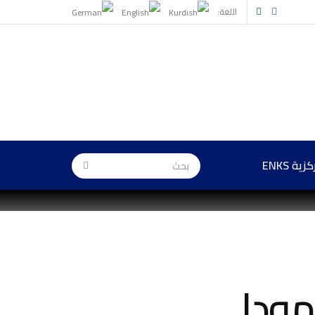
اللغة:
ة ENKS
مودا