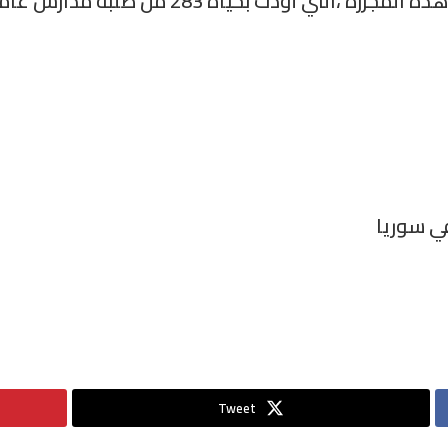
تي أودت بحياة 283 من طلبة مدارس عامودا
ي سوريا
Tweet