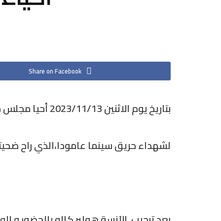
Share on Facebook
بتاريخ يوم الاثنين 2023/11/13 أحيا مجلس محلية عامودا للمجلس الوطني الكوردي في سوريا الذكرى الثالثة والستين
لشهداء حريق سينما عامودا،الذي راح ضحيته 283 طالباً وطالبة من براعم المدينة وريف
بعد ترحيب الآنسة هولير كالو بالحضور و 