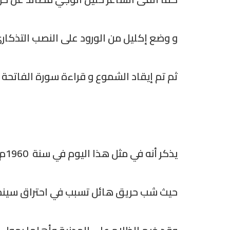
و وضع إكليل من الورود على النصب التذكا
ثم تم إيقاد الشموع و قراءة سورة الفاتحة 
يذكر أنه في مثل هذا اليوم في سنة 1960م كان يعرض فلماً يذهب ريعه لدعم ومساندة الثورة الجزائرية ضد القوات الفرنسية
حيث شب حريق هائل تسبب في احتراق سينما