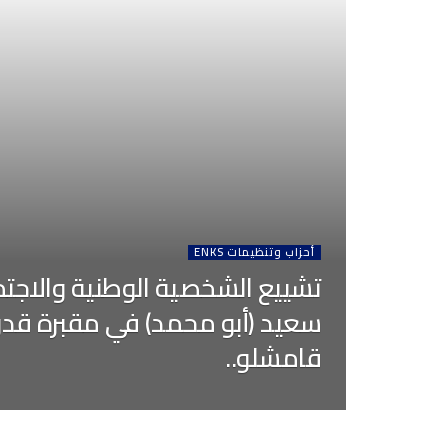
أحزاب وتنظيمات ENKS
تشييع الشخصية الوطنية والاج
سعيد (أبو محمد) في مقبرة قدو
قامشلو..