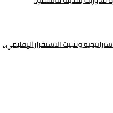
 قدوربك بمدينة قامشلو..
راتيجية وتثبيت الاستقرار الإقليمي..