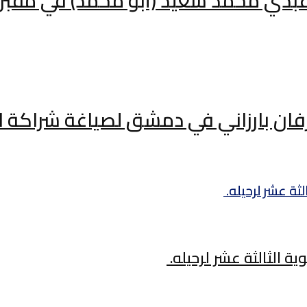
عبدي محمد سعيد (أبو محمد) في مقبرة
رفان بارزاني في دمشق لصياغة شراكة است
 الثالثة عشر لرحيله.