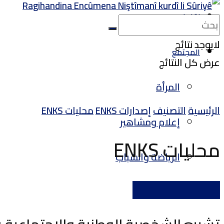
لقاءات
لايوجد نتائج
المجتمع
عرض كل النتائج
المرأة
الرئيسية
التصنيف
إصدارات ENKS
محليات ENKS
إعلام ومشاهير
محليات ENKS
الرياضة والشباب
أحزاب وتنظيمات ENKS
صور وفيديو