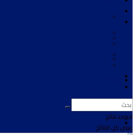
تقارير وتحقيقات
لقاءات
الشرق الأوسط
المجتمع
المرأة
العالم
إعلام ومشاهير
الرياضة والشباب
صحافة عالمية
صور وفيديو
ثقافة و فن
دراسات
الصحيفة المركزية ENKS
آراء ومقالات
لايوجد نتائج
تقارير وتحقيقات
عرض كل النتائج