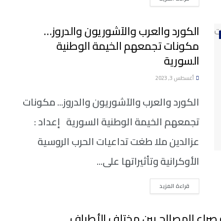
الكورد والعرب والآشوريون والدروز…
مكونات تجمعهم الخيمة الوطنية
السورية
أغسطس 3, 2023
الكورد والعرب والآشوريون والدروز... مكونات
تجمعهم الخيمة الوطنية السورية إعداد :
عزالدين ملا طغت تداعيات الحرب الروسية
الأوكرانية وتأثيراتها على...
DETAILS
قراءة المزيد
ة صراع المصالح بين مختلف الأطراف