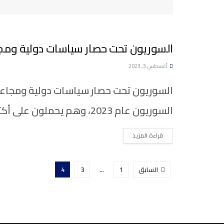
السوريون تحت حصار سياسات دولية ومج
تقارير وتحقيقات
أغسطس 3, 2023
السوريون تحت حصار سياسات دولية ومجاعا
السوريون عام 2023، وهم يحملون على أكتافهم...
DETAILS
قراءة المزيد
السابق
1
…
3
4